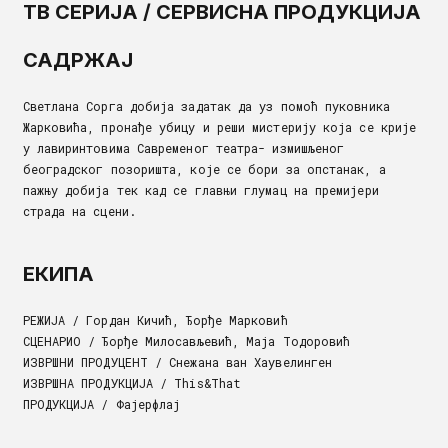
ТВ СЕРИЈА / СЕРВИСНА ПРОДУКЦИЈА
САДРЖАЈ
Светлана Сорга добија задатак да уз помоћ пуковника
Жарковића, пронађе убицу и реши мистерију која се крије
у лавиринтовима Савременог театра- измишљеног
београдског позоришта, које се бори за опстанак, а
пажњу добија тек кад се главњи глумац на премијери
страда на сцени.
ЕКИПА
РЕЖИЈА / Гордан Кичић, Ђорђе Марковић
СЦЕНАРИО / Ђорђе Милосављевић, Маја Тодоровић
ИЗВРШНИ ПРОДУЦЕНТ / Снежана ван Хаувелинген
ИЗВРШНА ПРОДУКЦИЈА / Тhis&Тhat
ПРОДУКЦИЈА / Фајерфлај