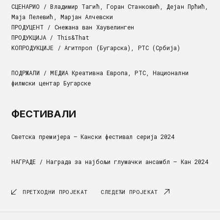
СЦЕНАРИО / Владимир Тагић, Горан Станковић, Дејан Прћић,
Маја Пелевић, Марјан Алчевски
ПРОДУЦЕНТ / Снежана ван Хаувелинген
ПРОДУКЦИЈА / Тhis&That
KOПРОДУКЦИЈЕ / Агитпроп (Бугарска), РТС (Србија)
ПОДРЖАЛИ / МЕДИА Креативна Европа, РТС, Национални
филмски центар Бугарске
ФЕСТИВАЛИ
Светска премијера – Кански фестивал серија 2024
НАГРАДЕ / Награда за најбољи глумачки ансамбл – Кан 2024
ПРЕТХОДНИ ПРОЈЕКАТ
СЛЕДЕЋИ ПРОЈЕКАТ