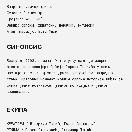
Жанр: политички трилер
Сезона: 8 епизода
Трајање: 46 – 53′
Језик: српски, хрватски, немачки, енглески
Агент продаје: Бета Филм
СИНОПСИС
Београд, 2003. година. У тренутку када је извршен
атентат на премијера Србије Зорана Ђинђића у земљи
настаје хаос, а одговор државе је увођење ванредног
стања. Преломни моменат новије српске историје виђен је
очима једне новинарке, једног полицајца и једног
криминалца.
ЕКИПА
КРЕАТОРИ / Владимир Тагић, Горан Станковић
РЕЖИЈА / Горан Станковић, Владимир Тагић